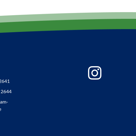
 2641
7 2644
-am-
e